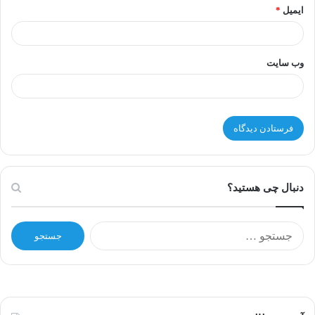
ایمیل
*
وب‌ سایت
دنبال چی هستید؟
ج
س
ت
ج
و
ب