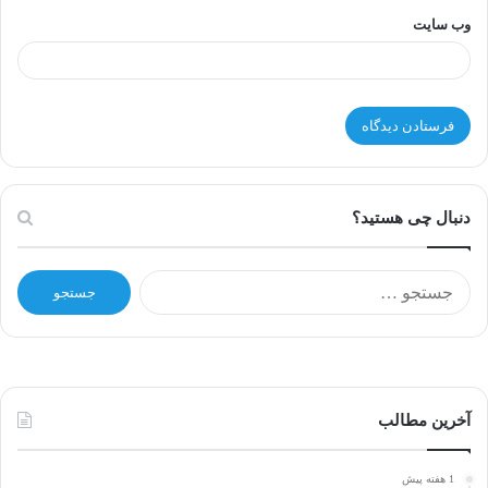
وب‌ سایت
دنبال چی هستید؟
ج
س
ت
ج
و
ب
ر
آخرین مطالب
ا
ی
1 هفته پیش
: