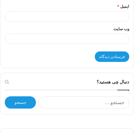
ایمیل
*
وب‌ سایت
دنبال چی هستید؟
ج
س
ت
ج
و
ب